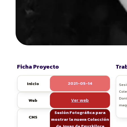
Ficha Proyecto
Tra
2021-05-14
Inicio
Sesi
Cole
Doni
Web
Ver web
maqu
Sesión Fotográfica para
CMS
mostrar la nueva Colección
de Joyas de Eguzkilore