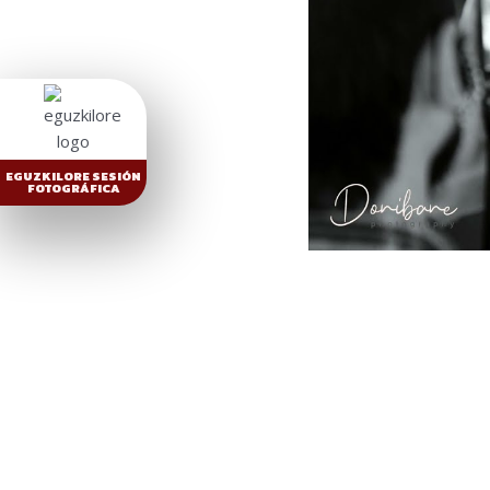
EGUZKILORE SESIÓN
FOTOGRÁFICA