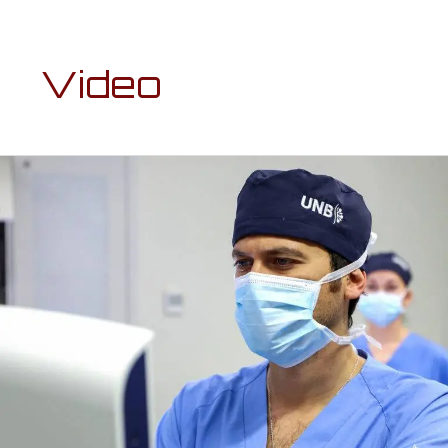
entradas
Video
UNB