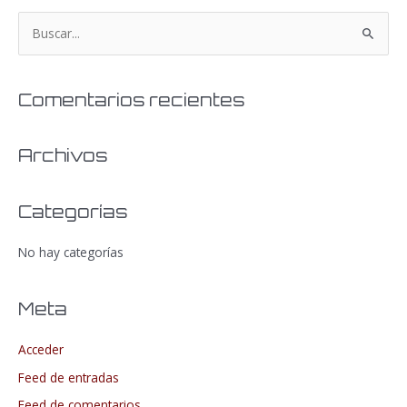
B
u
s
Comentarios recientes
c
a
Archivos
r
p
o
Categorías
r
No hay categorías
:
Meta
Acceder
Feed de entradas
Feed de comentarios