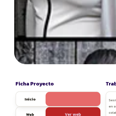
Ficha Proyecto
Tra
Inicio
Sesi
en s
cola
Web
Ver web